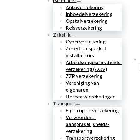
Particulier
Autoverzekering
Inboedelverzekering
Opstalverzekering
Reisverzekering
Zakelijk
Cyberverzekering
Zekerheidspakket
installateurs
Arbeidsongeschiktheids­
verzekering (AOV)
ZZP verzekering
Vereniging van
eigenaren
Horeca verzekeringen
Transport
Eigen rijder verzekering
Vervoerders­
aansprakelijkheids­
verzekering
Transportverzekering