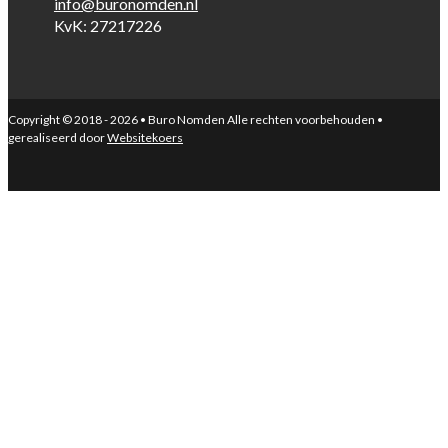
info@buronomden.nl
KvK: 27217226
Copyright © 2018 - 2026 • Buro Nomden Alle rechten voorbehouden •
gerealiseerd door
Websitekoers