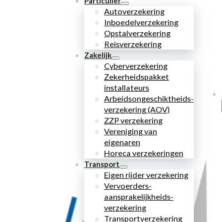
Particulier
Autoverzekering
Inboedelverzekering
Opstalverzekering
Reisverzekering
Zakelijk
Cyberverzekering
Zekerheidspakket
installateurs
Arbeidsongeschiktheids­
verzekering (AOV)
ZZP verzekering
Vereniging van
eigenaren
Horeca verzekeringen
Transport
Eigen rijder verzekering
Vervoerders­
aansprakelijkheids­
verzekering
Transportverzekering