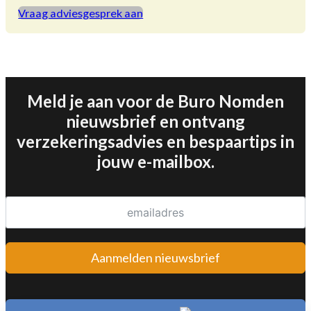
Vraag adviesgesprek aan
helpen je graag met de kleine lettertjes ontcijferen!
Meld je aan voor de Buro Nomden
nieuwsbrief en ontvang
verzekeringsadvies en bespaartips in
jouw e-mailbox.
Aanmelden nieuwsbrief