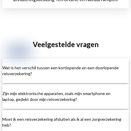
Veelgestelde
vragen
Wat is het verschil tussen een kortlopende en een doorlopende
reisverzekering?
Zijn mijn elektronische apparaten, zoals mijn smartphone en
Een kortlopende reisverzekering biedt dekking voor een
laptop, gedekt door mijn reisverzekering?
specifieke reisperiode, meestal vanaf enkele dagen tot enkele
maanden. Het biedt bescherming voor één enkele reis of
vakantie. Een doorlopende reisverzekering daarentegen biedt
dekking gedurende een heel jaar, ongeacht het aantal reizen dat
Moet ik een reisverzekering afsluiten als ik al een zorgverzekering
Dekking voor elektronische apparaten kan verschillen tussen
je maakt. Met een doorlopende reisverzekering hoef je niet voor
heb?
verzekeraars en polissen. In sommige gevallen kan schade,
elke reis apart een verzekering af te sluiten, wat handig kan zijn