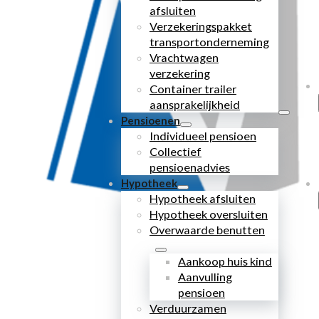
afsluiten
Verzekeringspakket
transportonderneming
Vrachtwagen
verzekering
Container trailer
aansprakelijkheid
Pensioenen
Individueel pensioen
Collectief
pensioenadvies
Hypotheek
Hypotheek afsluiten
Hypotheek oversluiten
Overwaarde benutten
Aankoop huis kind
Aanvulling
pensioen
Verduurzamen