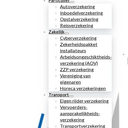
Particulier
Autoverzekering
Inboedelverzekering
Opstalverzekering
Reisverzekering
Zakelijk
Cyberverzekering
Zekerheidspakket
installateurs
Arbeidsongeschiktheids­
verzekering (AOV)
ZZP verzekering
Vereniging van
eigenaren
Horeca verzekeringen
Transport
Eigen rijder verzekering
Vervoerders­
aansprakelijkheids­
verzekering
Transportverzekering