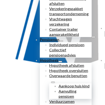
afsluiten
Verzekeringspakket
transportonderneming
Vrachtwagen
verzekering
Container trailer
aansprakelijkheid
Pensioenen
Individueel pensioen
Collectief
pensioenadvies
Hypotheek
Hypotheek afsluiten
Hypotheek oversluiten
Overwaarde benutten
Aankoop huis kind
Aanvulling
pensioen
Verduurzamen