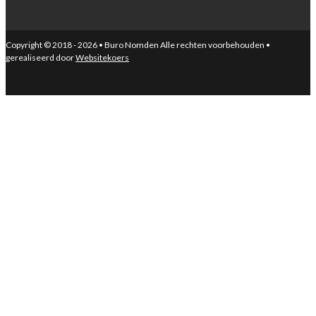
Copyright © 2018 - 2026 • Buro Nomden Alle rechten voorbehouden •
gerealiseerd door
Websitekoers