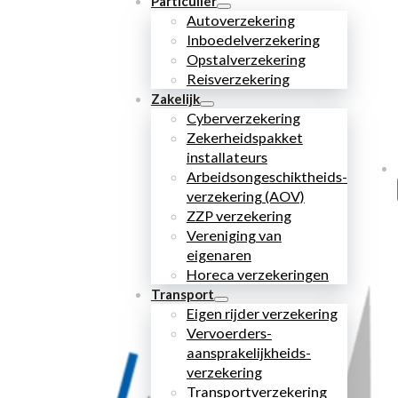
Particulier
Autoverzekering
Inboedelverzekering
Opstalverzekering
Reisverzekering
Zakelijk
Cyberverzekering
Zekerheidspakket
installateurs
Arbeidsongeschiktheids­
verzekering (AOV)
ZZP verzekering
Vereniging van
eigenaren
Horeca verzekeringen
Transport
Eigen rijder verzekering
Vervoerders­
aansprakelijkheids­
verzekering
Transportverzekering