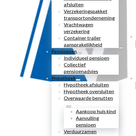
afsluiten
Verzekeringspakket
transportonderneming
Vrachtwagen
verzekering
Container trailer
aansprakelijkheid
Pensioenen
Individueel pensioen
Collectief
pensioenadvies
Hypotheek
Hypotheek afsluiten
Hypotheek oversluiten
Overwaarde benutten
Aankoop huis kind
Aanvulling
pensioen
Verduurzamen