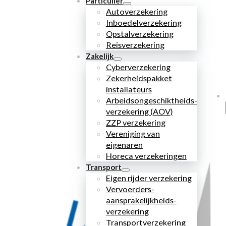
Particulier
Autoverzekering
Inboedelverzekering
Opstalverzekering
Reisverzekering
Zakelijk
Cyberverzekering
Zekerheidspakket
installateurs
Arbeidsongeschiktheids­
verzekering (AOV)
ZZP verzekering
Vereniging van
eigenaren
Horeca verzekeringen
Transport
Eigen rijder verzekering
Vervoerders­
aansprakelijkheids­
verzekering
Transportverzekering