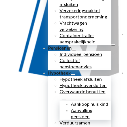
afsluiten
Verzekeringspakket
transportonderneming
Vrachtwagen
verzekering
Container trailer
aansprakelijkheid
Pensioenen
Individueel pensioen
Collectief
pensioenadvies
Hypotheek
Hypotheek afsluiten
Hypotheek oversluiten
Overwaarde benutten
Aankoop huis kind
Aanvulling
pensioen
Verduurzamen