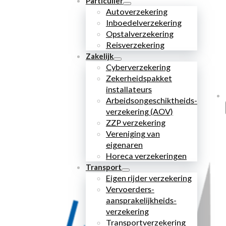
Particulier
Autoverzekering
Inboedelverzekering
Opstalverzekering
Reisverzekering
Zakelijk
Cyberverzekering
Zekerheidspakket
installateurs
Arbeidsongeschiktheids­
verzekering (AOV)
ZZP verzekering
Vereniging van
eigenaren
Horeca verzekeringen
Transport
Eigen rijder verzekering
Vervoerders­
aansprakelijkheids­
verzekering
Transportverzekering