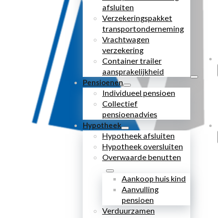
afsluiten
Verzekeringspakket
transportonderneming
Vrachtwagen
verzekering
Container trailer
aansprakelijkheid
Pensioenen
Individueel pensioen
Collectief
pensioenadvies
Hypotheek
Hypotheek afsluiten
Hypotheek oversluiten
Overwaarde benutten
Aankoop huis kind
Aanvulling
pensioen
Verduurzamen